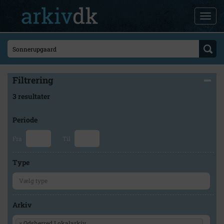
Filtrering
3 resultater
Periode
Fra
Til
Type
Arkiv
×
Odsherred Lokalarkiv