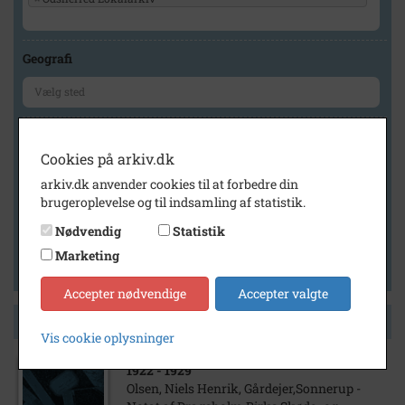
Geografi
Generelt
Cookies på arkiv.dk
Vis kun med billeder
arkiv.dk anvender cookies til at forbedre din
Vis kun med filmklip
brugeroplevelse og til indsamling af statistik.
Vis kun med lydklip
Nødvendig
Statistik
Vis kun med kilder
Marketing
Vis kun med geo-tag
Accepter nødvendige
Accepter valgte
Side 1 af 1
Vis cookie oplysninger
1922
- 1929
Olsen, Niels Henrik, Gårdejer,Sonnerup -