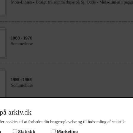
Mols-Linien - Udsigt fra sommerhuse på Sj. Odde - Mols-Linien i bagg
1960
- 1970
Sommerhuse
1955
- 1965
Sommerhuse
på arkiv.dk
2025
er cookies til at forbedre din brugeroplevelse og til indsamling af statistik.
Sommerhuse i Rørvig - Kirkevænget, Tværvænget & Møllerens Vænge
g
Statistik
Marketing