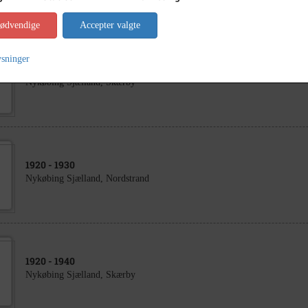
nødvendige
Accepter valgte
ysninger
1930
- 1940
Nykøbing Sjælland, Skærby
1920
- 1930
Nykøbing Sjælland, Nordstrand
1920
- 1940
Nykøbing Sjælland, Skærby