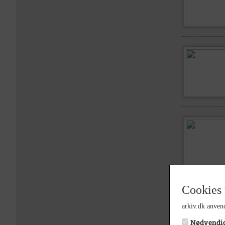
Cookies 
arkiv.dk anvend
Nødvendi