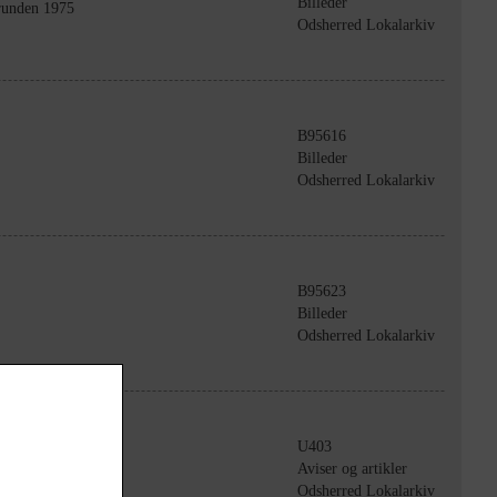
Billeder
runden 1975
Odsherred Lokalarkiv
B95616
Billeder
Odsherred Lokalarkiv
B95623
Billeder
Odsherred Lokalarkiv
U403
Aviser og artikler
Odsherred Lokalarkiv