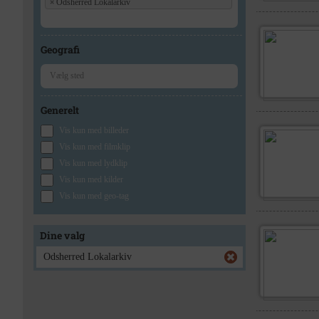
×
Odsherred Lokalarkiv
Geografi
Generelt
Vis kun med billeder
Vis kun med filmklip
Vis kun med lydklip
Vis kun med kilder
Vis kun med geo-tag
Dine valg
Odsherred Lokalarkiv