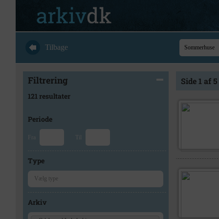
Tilbage
Filtrering
Side 1 af 5
121 resultater
Periode
Fra
Til
Type
Arkiv