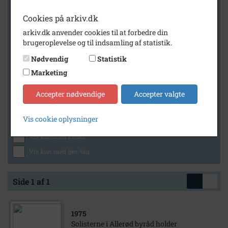
Cookies på arkiv.dk
arkiv.dk anvender cookies til at forbedre din
Geografi
brugeroplevelse og til indsamling af statistik.
Nødvendig
Statistik
Marketing
Generelt
Vis kun med billeder
Accepter nødvendige
Accepter valgte
Vis kun med filmklip
Vis cookie oplysninger
Vis kun med lydklip
Vis kun med kilder
Vis kun med geo-tag
Side 1 af 1
1975
Solisterne i Allerød byråd holder