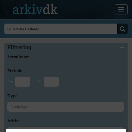
Filtrering
1 resultater
Periode
Fra
Til
Type
Arkiv
×
Lokalarkivet Alsønderup -Tjæreby