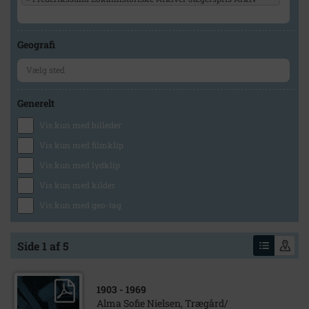
Geografi
Generelt
Vis kun med billeder
Vis kun med filmklip
Vis kun med lydklip
Vis kun med kilder
Vis kun med geo-tag
Side 1 af 5
1903
- 1969
Alma Sofie Nielsen, Trægård/