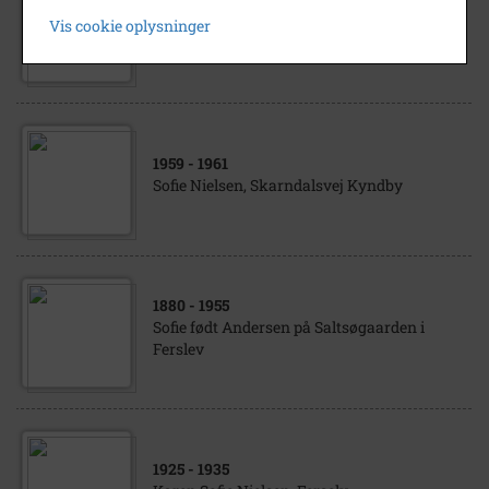
1915
- 1916
Vis cookie oplysninger
Anders og Karen Sofie Jensen, Ferslev
1959
- 1961
Sofie Nielsen, Skarndalsvej Kyndby
1880
- 1955
Sofie født Andersen på Saltsøgaarden i
Ferslev
1925
- 1935