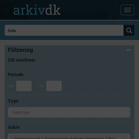
Filtrering
138 resultater
Periode
Fra
Til
Type
Arkiv
×
Frederikssund Lokalhistoriske Arkiver Jægerspris Arkiv