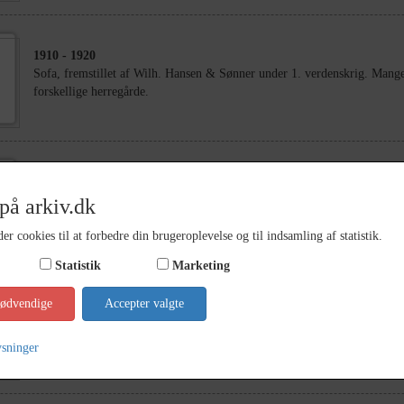
1910
- 1920
Sofa, fremstillet af Wilh. Hansen & Sønner under 1. verdenskrig. Mange 
forskellige herregårde.
1910
- 1920
på arkiv.dk
Fotografi af en baby.
er cookies til at forbedre din brugeroplevelse og til indsamling af statistik.
Statistik
Marketing
nødvendige
Accepter valgte
1930
- 1940
Ukendt mand med ridderkors og blomster
ysninger