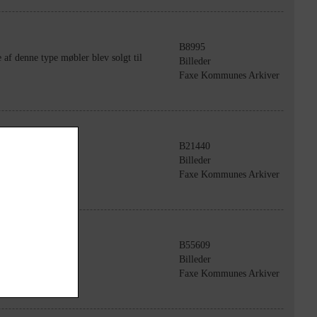
B8995
af denne type møbler blev solgt til
Billeder
Faxe Kommunes Arkiver
B21440
Billeder
Faxe Kommunes Arkiver
B55609
Billeder
Faxe Kommunes Arkiver