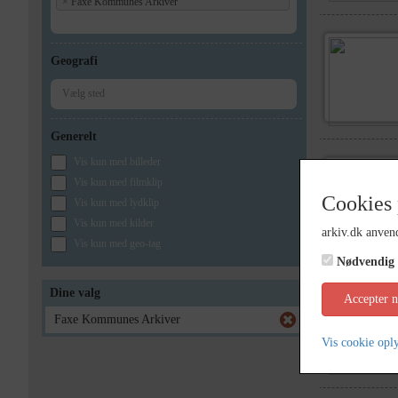
×
Faxe Kommunes Arkiver
Geografi
Generelt
Vis kun med billeder
Vis kun med filmklip
Cookies 
Vis kun med lydklip
Vis kun med kilder
arkiv.dk anvend
Vis kun med geo-tag
Nødvendig
Dine valg
Accepter 
Faxe Kommunes Arkiver
Vis cookie opl