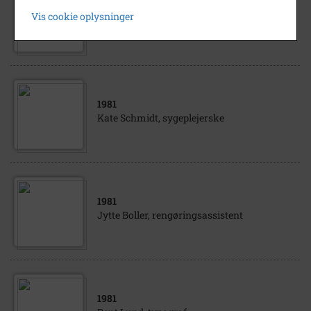
1981
Vis cookie oplysninger
Ingrid Nyegaard, kontorassistent
1981
Kate Schmidt, sygeplejerske
1981
Jytte Boller, rengøringsassistent
1981