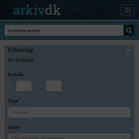
Filtrering
42 resultater
Periode
Fra
Til
Type
Arkiv
×
Tårnby Stads- og Lokalarkiv