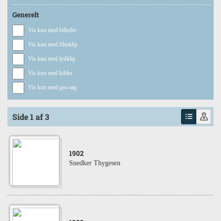
Generelt
Vis kun med billeder
Vis kun med filmklip
Vis kun med lydklip
Vis kun med kilder
Vis kun med geo-tag
Side 1 af 3
1902
Snedker Thygesen