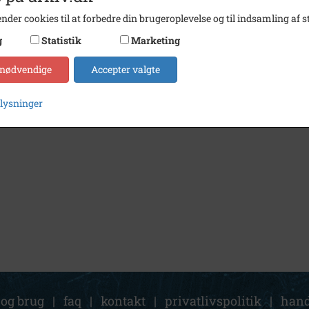
nder cookies til at forbedre din brugeroplevelse og til indsamling af st
g
Statistik
Marketing
 nødvendige
Accepter valgte
plysninger
 og brug
|
faq
|
kontakt
|
privatlivspolitik
|
hand