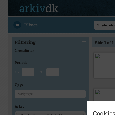
Tilbage
Filtrering
Side 1 af 1
2 resultater
Periode
Fra
Til
Type
Arkiv
Cookies