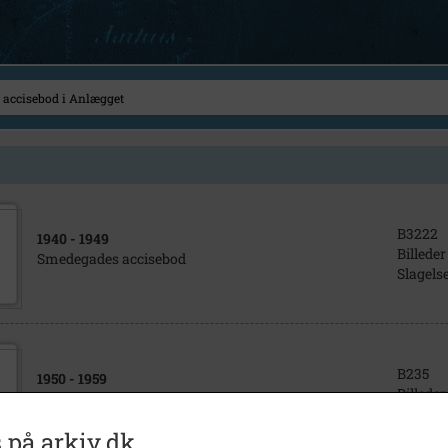
B3222
1940
- 1949
Billeder
Smedegades accisebod
Slagels
B235
1950
- 1959
Billeder
Smedegades accisebod
Slagels
 på arkiv.dk