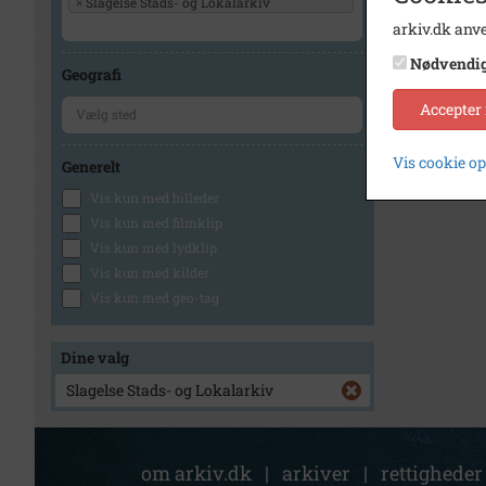
×
Slagelse Stads- og Lokalarkiv
arkiv.dk anve
1
Nødvendi
Geografi
Accepter
Vis cookie o
Generelt
Vis kun med billeder
Vis kun med filmklip
Vis kun med lydklip
Vis kun med kilder
Vis kun med geo-tag
Dine valg
Slagelse Stads- og Lokalarkiv
om arkiv.dk
|
arkiver
|
rettigheder