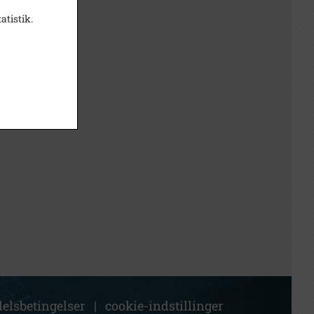
atistik.
elsbetingelser
|
cookie-indstillinger