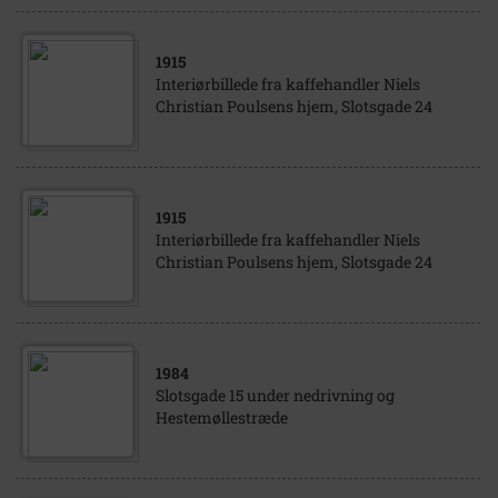
1915
Interiørbillede fra kaffehandler Niels
Christian Poulsens hjem, Slotsgade 24
1915
Interiørbillede fra kaffehandler Niels
Christian Poulsens hjem, Slotsgade 24
1984
Slotsgade 15 under nedrivning og
Hestemøllestræde