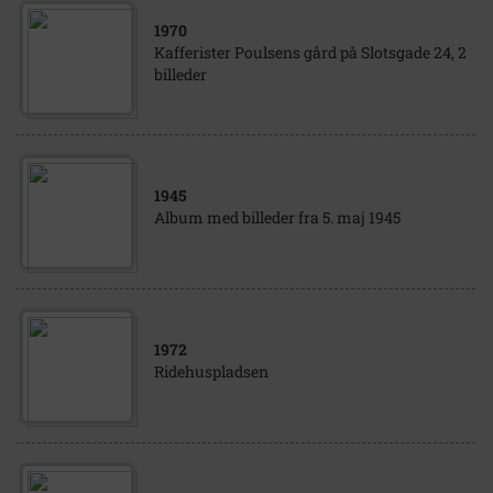
1970
Kafferister Poulsens gård på Slotsgade 24, 2
billeder
1945
Album med billeder fra 5. maj 1945
1972
Ridehuspladsen