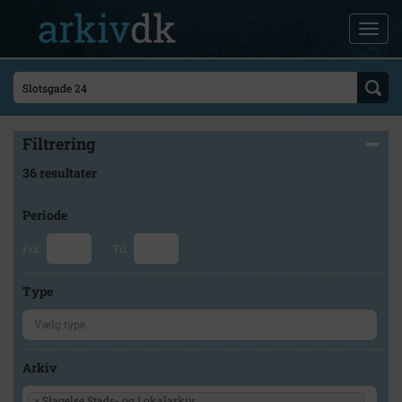
Filtrering
36 resultater
Periode
Fra
Til
Type
Arkiv
×
Slagelse Stads- og Lokalarkiv