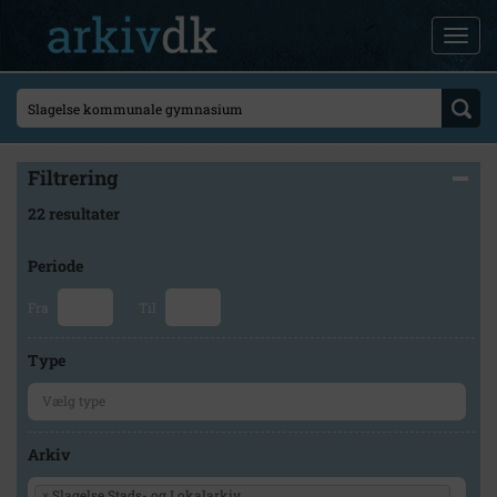
Filtrering
22 resultater
Periode
Fra
Til
Type
Arkiv
×
Slagelse Stads- og Lokalarkiv