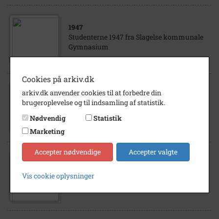
1947
Studenterne 1947 fra Slagelse kommunale
Gymnasium
Cookies på arkiv.dk
arkiv.dk anvender cookies til at forbedre din
1961
brugeroplevelse og til indsamling af statistik.
Slagelse kommunale gymnasium
Lærerkollegiet juni 1961
Nødvendig
Statistik
Marketing
Accepter nødvendige
Accepter valgte
1966
Christian Nielsen, rektor for Slagelse
Vis cookie oplysninger
kommunale Gymnasium 1941-1958