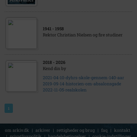
1941
- 1958
Rektor Christian Nielsen og fire studiner
2018
- 2026
Kend din by
2021-04-10-dyhrs-skole-gennem-140-aar
2019-09-14-historien-om-absalonsgade
2022-11-05-realskolen
1
om arkiv.dk
|
arkiver
|
rettigheder og brug
|
faq
|
kontakt
|
privatlivspolitik
|
handelsbetingelser
|
cookie-indstillinger