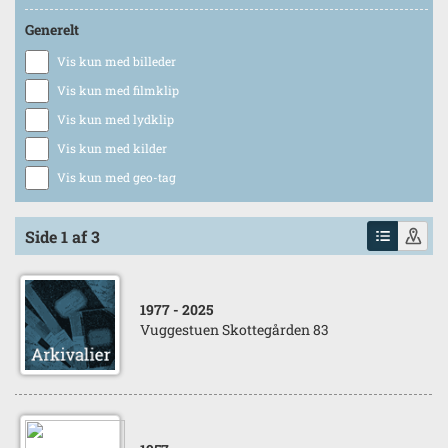
Generelt
Vis kun med billeder
Vis kun med filmklip
Vis kun med lydklip
Vis kun med kilder
Vis kun med geo-tag
Side 1 af 3
1977
- 2025
Vuggestuen Skottegården 83