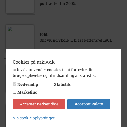
portrætter fra 2006.
1961
Skovlund Skole. 1. klasse efteråret 1961.
Cookies på arkiv.dk
arkiv.dk anvender cookies til at forbedre din
1961
brugeroplevelse og til indsamling af statistik.
Klassebillede. 2. klasse på Skovlund Skole
efteråret 1961.
Nødvendig
Statistik
Marketing
Accepter nødvendige
Accepter valgte
1961
Vis cookie oplysninger
Skovlund Skole. 3. klasse efteråret 1961.