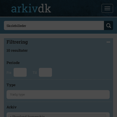
Filtrering
10 resultater
Periode
Fra
Til
Type
Arkiv
×
Skovlund Sognearkiv