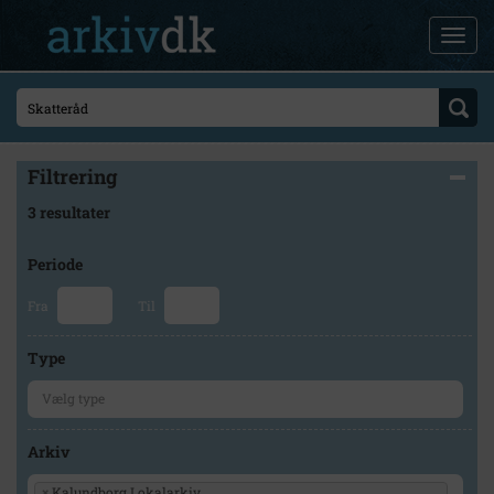
Filtrering
3 resultater
Periode
Fra
Til
Type
Arkiv
×
Kalundborg Lokalarkiv