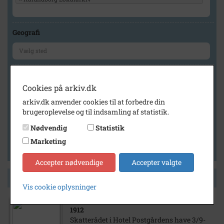
Geografi
Generelt
Cookies på arkiv.dk
Vis kun med billeder
arkiv.dk anvender cookies til at forbedre din
Vis kun med filmklip
brugeroplevelse og til indsamling af statistik.
Vis kun med lydklip
Nødvendig
Statistik
Vis kun med kilder
Marketing
Vis kun med geo-tag
Accepter nødvendige
Accepter valgte
Side 1 af 1
Vis cookie oplysninger
1912
Skatterådet i Hotel Postgårdens have 3/9-