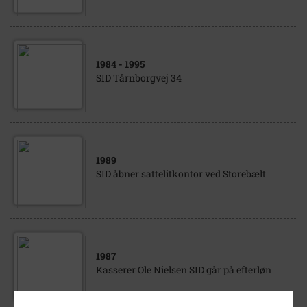
1984
- 1995
SID Tårnborgvej 34
1989
SID åbner sattelitkontor ved Storebælt
1987
Kasserer Ole Nielsen SID går på efterløn