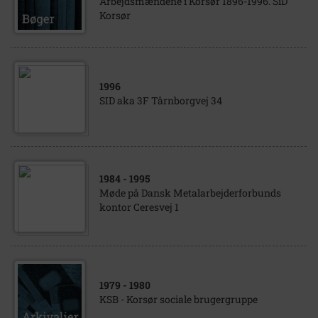
Arbejdsmændene i Korsør 1896-1996. SiD
Korsør
1996
SID aka 3F Tårnborgvej 34
1984
- 1995
Møde på Dansk Metalarbejderforbunds
kontor Ceresvej 1
1979
- 1980
KSB - Korsør sociale brugergruppe