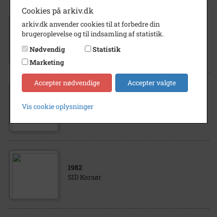
Cookies på arkiv.dk
arkiv.dk anvender cookies til at forbedre din
1980
- 1984
brugeroplevelse og til indsamling af statistik.
Portrætter af bestyrelsesmedlemmer og
kontorpersonale hos SiD Tårnborgvej 34
Nødvendig
Statistik
Marketing
Accepter nødvendige
Accepter valgte
1985
Vis cookie oplysninger
SID Korsør
1982
SID Korsør