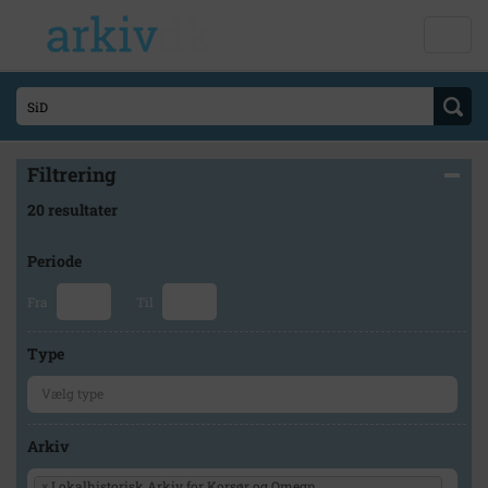
Filtrering
20 resultater
Periode
Fra
Til
Type
Arkiv
×
Lokalhistorisk Arkiv for Korsør og Omegn