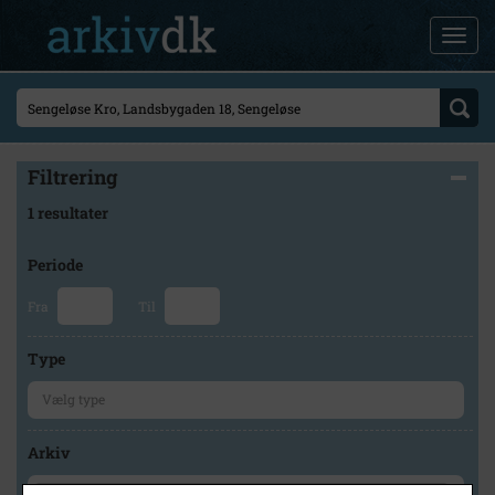
Filtrering
1 resultater
Periode
Fra
Til
Type
Arkiv
×
Byhistorisk Samling og Arkiv i Høje-Taastrup Kommune