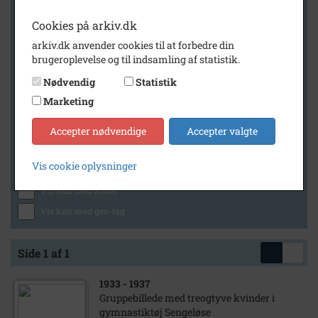
Cookies på arkiv.dk
arkiv.dk anvender cookies til at forbedre din
Geografi
brugeroplevelse og til indsamling af statistik.
Nødvendig
Statistik
Marketing
Generelt
Vis kun med billeder
Accepter nødvendige
Accepter valgte
Vis kun med filmklip
Vis cookie oplysninger
Vis kun med lydklip
Vis kun med kilder
Vis kun med geo-tag
Side 1 af 1
1933
- 1937
Gruppebillede med treogtyve kvinder i
gymnastiktøj Sengeløse