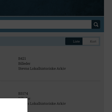
Liste
Kort
B421
Billeder
Stevns Lokalhistoriske Arkiv
B3174
Billeder
Stevns Lokalhistoriske Arkiv