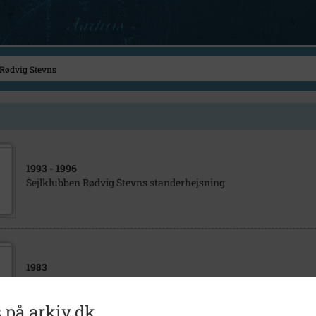
1993
- 1996
Sejlklubben Rødvig Stevns standerhejsning
1983
Havnefest i Rødvig
 på arkiv.dk