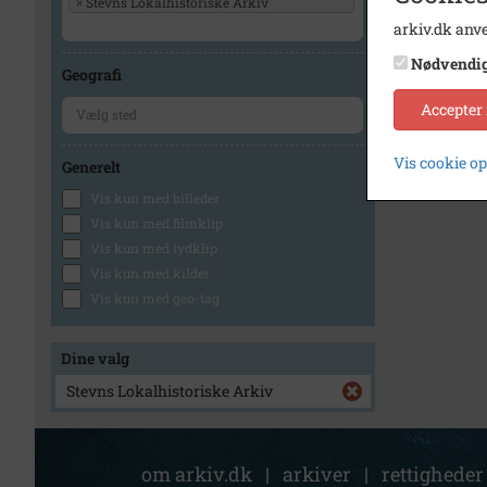
×
Stevns Lokalhistoriske Arkiv
arkiv.dk anve
1
Nødvendi
Geografi
Accepter
Vis cookie o
Generelt
Vis kun med billeder
Vis kun med filmklip
Vis kun med lydklip
Vis kun med kilder
Vis kun med geo-tag
Dine valg
Stevns Lokalhistoriske Arkiv
om arkiv.dk
|
arkiver
|
rettigheder