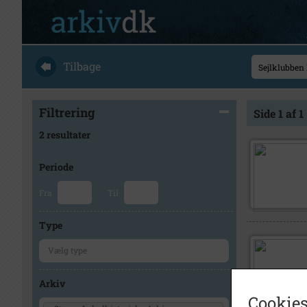
Tilbage
Filtrering
Side 1 af 1
2 resultater
Periode
Fra
Til
Type
Arkiv
Cookies