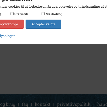
nder cookies til at forbedre din brugeroplevelse og til indsamling af st
g
Statistik
Marketing
 nødvendige
Accepter valgte
plysninger
 og brug
|
faq
|
kontakt
|
privatlivspolitik
|
hand