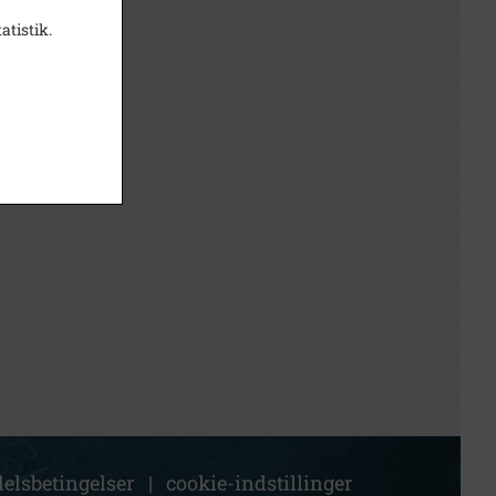
atistik.
elsbetingelser
|
cookie-indstillinger