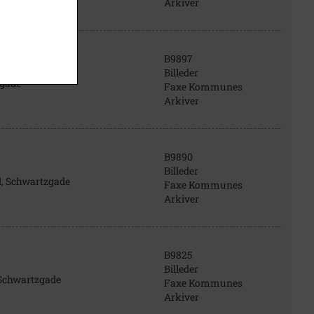
Arkiver
B9897
Billeder
zgade
Faxe Kommunes
Arkiver
B9890
Billeder
ed, Schwartzgade
Faxe Kommunes
Arkiver
B9825
Billeder
i Schwartzgade
Faxe Kommunes
Arkiver