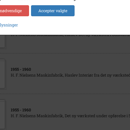
 nødvendige
Accepter valgte
plysninger
1955
- 1960
H. F. Nielsens Maskinfabrik, Haslev Det ny værksted i Schwart
1955
- 1960
H. F. Nielsens Maskinfabrik, Haslev Interiør fra det ny værkst
1955
- 1960
H. F. Nielsens Maskinfabrik, Det ny værksted under opførelse 