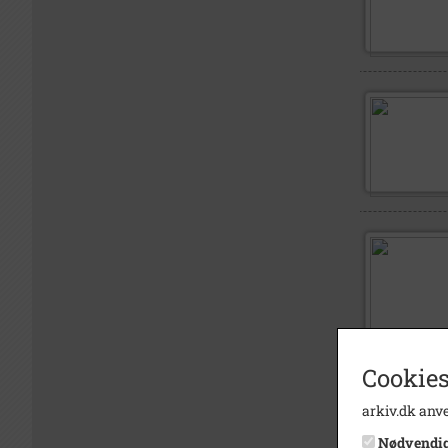
Cookies
arkiv.dk anve
Nødvendi