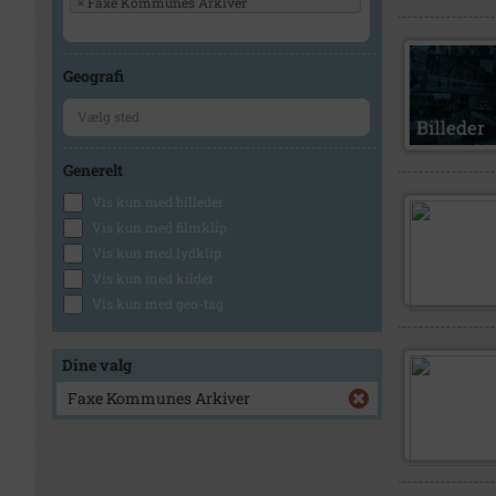
×
Faxe Kommunes Arkiver
Geografi
Generelt
Vis kun med billeder
Vis kun med filmklip
Vis kun med lydklip
Vis kun med kilder
Vis kun med geo-tag
Dine valg
Faxe Kommunes Arkiver