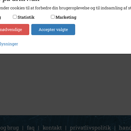
nder cookies til at forbedre din brugeroplevelse og til indsamling af st
g
Statistik
Marketing
 nødvendige
Accepter valgte
plysninger
 og brug
|
faq
|
kontakt
|
privatlivspolitik
|
hand