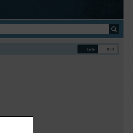
Liste
Kort