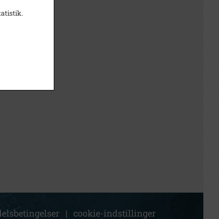
atistik.
elsbetingelser
|
cookie-indstillinger