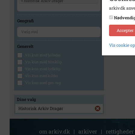
×
Historisk Arkiv Dragør
arkiv.dk anve
Nødvendi
Geografi
Accepter
Vis cookie o
Generelt
Vis kun med billeder
Vis kun med filmklip
Vis kun med lydklip
Vis kun med kilder
Vis kun med geo-tag
Dine valg
Historisk Arkiv Dragør
om arkiv.dk
|
arkiver
|
rettigheder