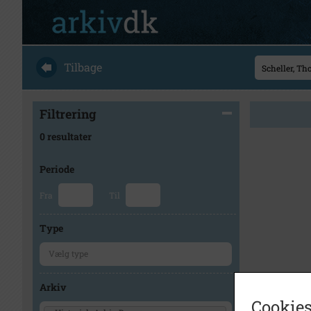
Tilbage
Filtrering
0 resultater
Periode
Fra
Til
Type
Arkiv
Cookies