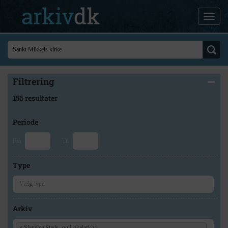
Filtrering
156 resultater
Periode
Fra
Til
Type
Arkiv
×
Slagelse Stads- og Lokalarkiv