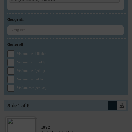
Geografi
Generelt
Vis kun med billeder
Vis kun med filmklip
Vis kun med lydklip
Vis kun med kilder
Vis kun med geo-tag
Side 1 af 6
1982