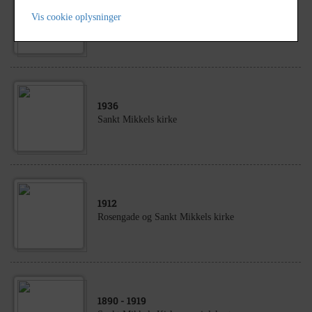
1969
Vis cookie oplysninger
Sankt Mikkels Kirke
1936
Sankt Mikkels kirke
1912
Rosengade og Sankt Mikkels kirke
1890
- 1919