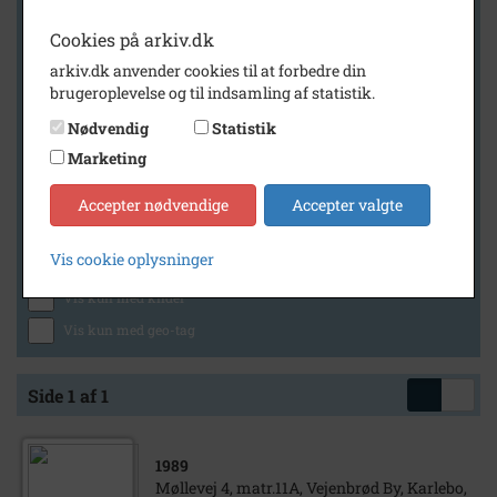
Cookies på arkiv.dk
arkiv.dk anvender cookies til at forbedre din
Geografi
brugeroplevelse og til indsamling af statistik.
Nødvendig
Statistik
Marketing
Generelt
Vis kun med billeder
Accepter nødvendige
Accepter valgte
Vis kun med filmklip
Vis cookie oplysninger
Vis kun med lydklip
Vis kun med kilder
Vis kun med geo-tag
Side 1 af 1
1989
Møllevej 4, matr.11A, Vejenbrød By, Karlebo,