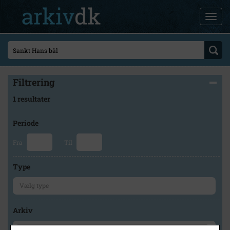
Filtrering
1 resultater
Periode
Fra
Til
Type
Arkiv
×
Fredensborg