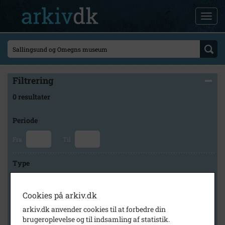
Filtrering
0 resultater
Periode
Fra
Til
Type
Cookies på arkiv.dk
Arkiv
arkiv.dk anvender cookies til at forbedre din
brugeroplevelse og til indsamling af statistik.
×
Skive Byarkiv