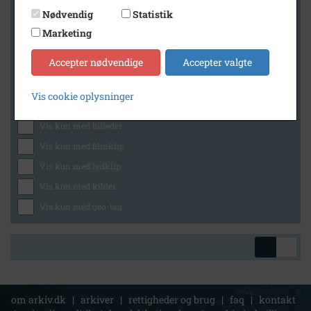
Nødvendig
Statistik
Marketing
Geografi
Accepter nødvendige
Accepter valgte
Vis cookie oplysninger
Generelt
Vis kun med billeder
Vis kun med filmklip
Vis kun med lydklip
Vis kun med kilder
Vis kun med geo-tag
om arkiv.dk
|
arkiver
|
rettigheder og brug
|
faq
|
kontakt