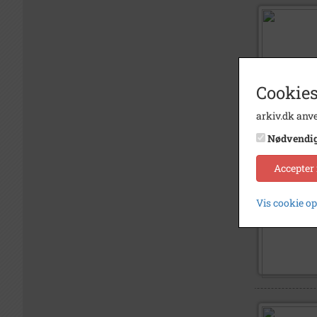
Cookies
arkiv.dk anve
Nødvendi
Accepter
Vis cookie o