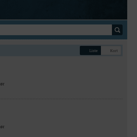
Liste
Kort
gør
gør