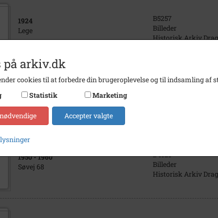
B5257
1924
Billeder
Lege
Historisk Arkiv Dra
 på arkiv.dk
nder cookies til at forbedre din brugeroplevelse og til indsamling af st
B4519
1940
- 1950
g
Statistik
Marketing
Billeder
Søvej 68
Historisk Arkiv Dra
 nødvendige
Accepter valgte
plysninger
B4521
1950
- 1960
Billeder
Søvej 68
Historisk Arkiv Dra