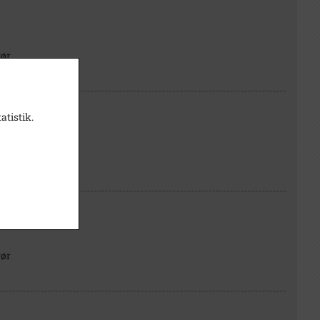
gør
atistik.
gør
gør