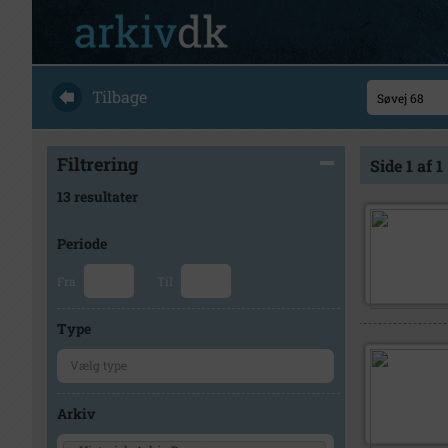
Tilbage
Filtrering
Side 1 af 1
13 resultater
Periode
Fra
Til
Type
Arkiv