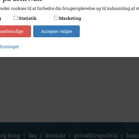
nder cookies til at forbedre din brugeroplevelse og til indsamling af st
g
Statistik
Marketing
 nødvendige
Accepter valgte
plysninger
 og brug
|
faq
|
kontakt
|
privatlivspolitik
|
hand