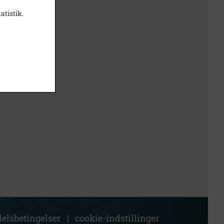
atistik.
elsbetingelser
|
cookie-indstillinger