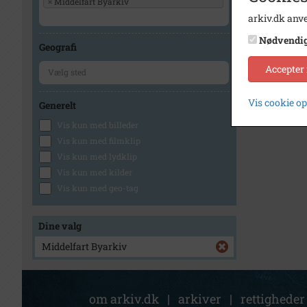
×
Middelfart Byarkiv
arkiv.dk anve
Nødvendi
Geografi
Accepter
Vis cookie o
Generelt
Vis kun med billeder
Vis kun med filmklip
Vis kun med lydklip
Vis kun med kilder
Vis kun med geo-tag
Dine valg
Middelfart Byarkiv
om arkiv.dk
|
arkiver
|
rettigheder