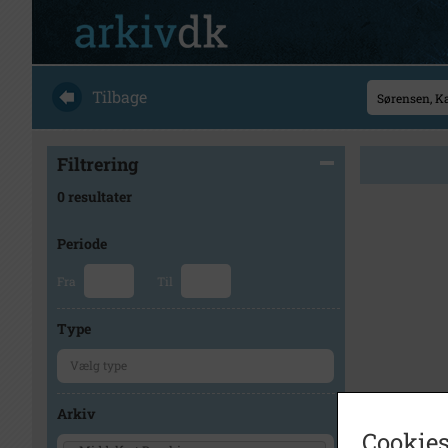
Tilbage
Filtrering
0 resultater
Periode
Fra
Til
Type
Arkiv
Cookies