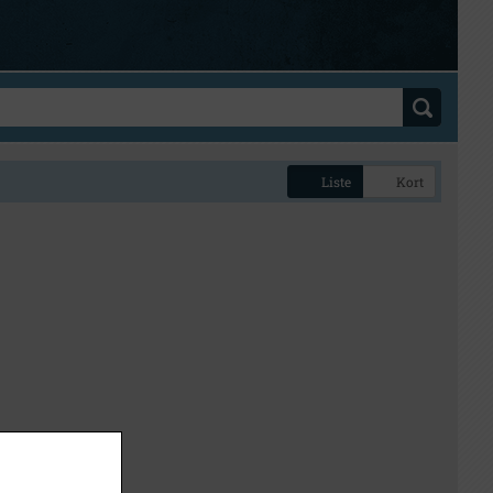
Liste
Kort