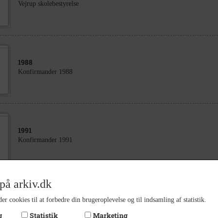
Vejrup skolebestyrelse
1988
Konfirmander 1988
1991
Konfirmander 1991
på arkiv.dk
1960
er cookies til at forbedre din brugeroplevelse og til indsamling af statistik.
Konfirmander 1960
g
Statistik
Marketing