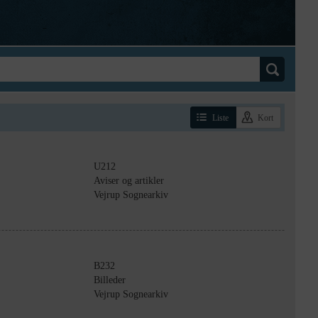
Liste
Kort
U212
Aviser og artikler
Vejrup Sognearkiv
B232
Billeder
Vejrup Sognearkiv