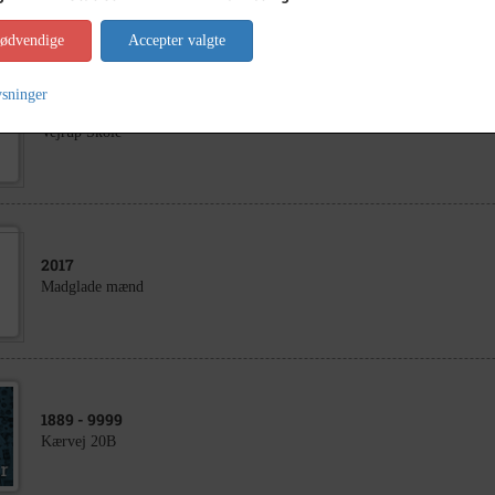
nødvendige
Accepter valgte
ysninger
1989
- 1990
Vejrup Skole
2017
Madglade mænd
1889
- 9999
Kærvej 20B