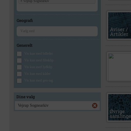
×
Vejrup Sognearkiv
Geografi
Generelt
Vis kun med billeder
Vis kun med filmklip
Vis kun med lydklip
Vis kun med kilder
Vis kun med geo-tag
Dine valg
Vejrup Sognearkiv