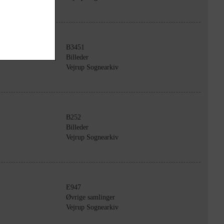
B3451
Billeder
Vejrup Sognearkiv
B252
Billeder
Vejrup Sognearkiv
E947
Øvrige samlinger
Vejrup Sognearkiv