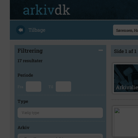
Tilbage
Filtrering
Side 1 af 1
17 resultater
Periode
Fra
Til
Type
Arkiv