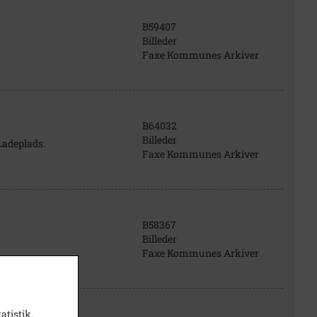
B59407
Billeder
Faxe Kommunes Arkiver
B64032
Billeder
Ladeplads.
Faxe Kommunes Arkiver
B58367
Billeder
Faxe Kommunes Arkiver
atistik.