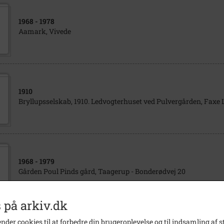
1968
- 1978
Aamark, Vivede
1910
Bryllupsselskab, 1910. Ledvogterhuset ved Pulvergården, Faxe 
1968
- 1979
Gården Poul Pinds gård, Taagerup - Bonderødvej 20
 på arkiv.dk
nder cookies til at forbedre din brugeroplevelse og til indsamling af st