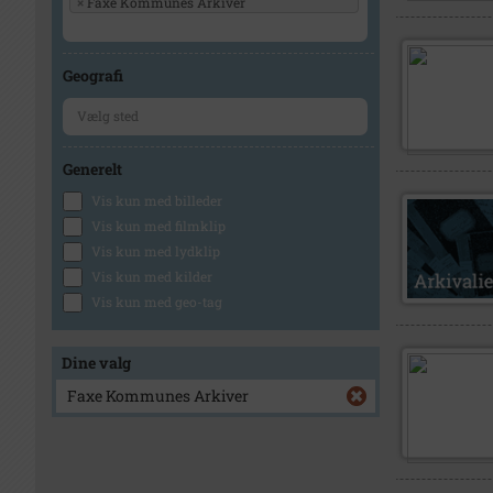
×
Faxe Kommunes Arkiver
Geografi
Generelt
Vis kun med billeder
Vis kun med filmklip
Vis kun med lydklip
Vis kun med kilder
Vis kun med geo-tag
Dine valg
Faxe Kommunes Arkiver