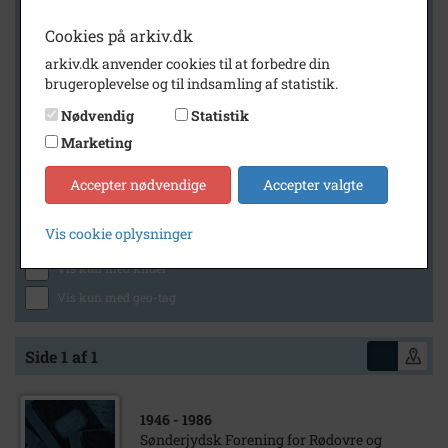
Cookies på arkiv.dk
arkiv.dk anvender cookies til at forbedre din
Geografi
brugeroplevelse og til indsamling af statistik.
Nødvendig
Statistik
Marketing
Generelt
Vis kun med billeder
Accepter nødvendige
Accepter valgte
Vis kun med filmklip
Vis cookie oplysninger
Vis kun med lydklip
Vis kun med kilder
Vis kun med geo-tag
Side 1 af 1
1946
- 1986
Sønderjydsk Forening for Rødovre og