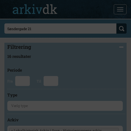
Filtrering
16 resultater
Periode
Fra
Til
Type
Arkiv
×
Lokalhistorisk Arkiv i Sorø - Historiegruppens arkiv