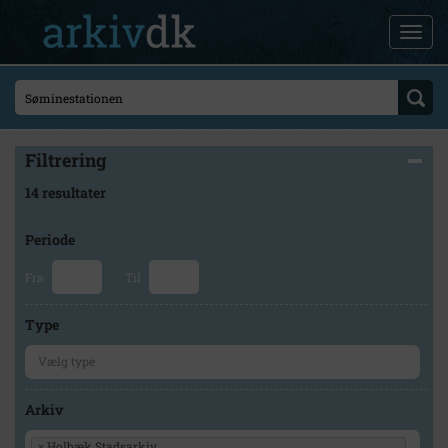
Filtrering
14 resultater
Periode
Fra
Til
Type
Arkiv
×
Holbæk Stadsarkiv