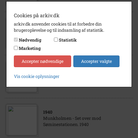
Cookies på arkiv.dk
arkiv.dk anvender cookies til at forbedre din
1800
brugeroplevelse og til indsamling af statistik.
Søminestationen ved Dragerup
Nødvendig
Statistik
Marketing
Accepter nødvendige
Accepter valgte
1905
- 1915
Vis cookie oplysninger
Søminestationen - I Dragerup Skov. ca. 1910
1940
Munkholmen - Set over mod
Søminestationen. 1940