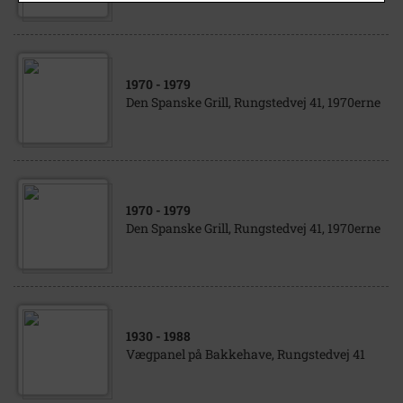
1970
- 1979
Den Spanske Grill, Rungstedvej 41, 1970erne
1970
- 1979
Den Spanske Grill, Rungstedvej 41, 1970erne
1930
- 1988
Vægpanel på Bakkehave, Rungstedvej 41