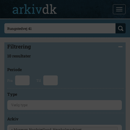
Filtrering
10 resultater
Periode
Fra
Til
Type
Arkiv
×
Museum Nordsjælland, Hørsholmarkivet