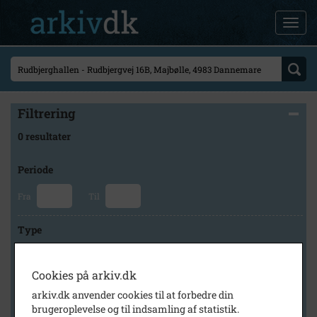
Filtrering
0 resultater
Periode
Fra
Til
Type
Cookies på arkiv.dk
Arkiv
arkiv.dk anvender cookies til at forbedre din
brugeroplevelse og til indsamling af statistik.
×
Rudbjerg Lokalhistoriske Arkiv