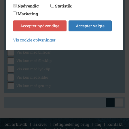
Nødvendig
Statistik
Marketing
Geografi
Accepter nødvendige
Accepter valgte
Vis cookie oplysninger
Generelt
Vis kun med billeder
Vis kun med filmklip
Vis kun med lydklip
Vis kun med kilder
Vis kun med geo-tag
om arkiv.dk
|
arkiver
|
rettigheder og brug
|
faq
|
kontakt