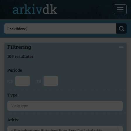
Filtrering
109 resultater
Periode
Fra
Til
Type
Arkiv
×
Forstadsmuseet Historiens Huse, Brøndby Lokalarkiv