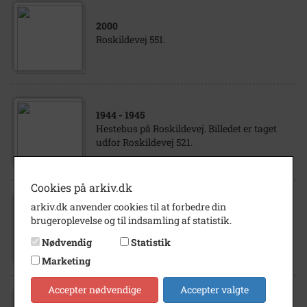
2000
Roskildevej 551.
1944
- 1945
Hestebus på Roskildevej. Billedet er taget
udfor Roskildevej 521.
Cookies på arkiv.dk
arkiv.dk anvender cookies til at forbedre din
2000
brugeroplevelse og til indsamling af statistik.
Roskildevej 543. I baggr. ses Roskildevej 541
og 539.
Nødvendig
Statistik
Marketing
Accepter nødvendige
Accepter valgte