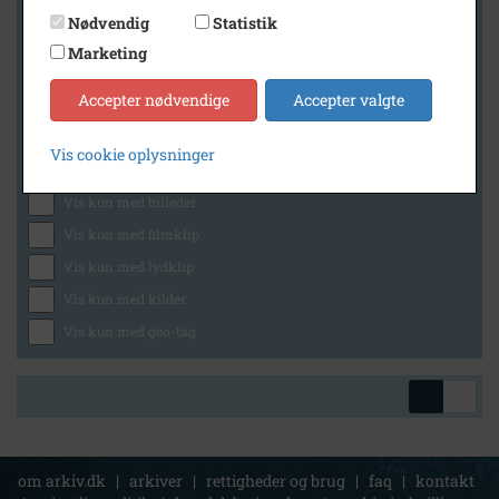
Nødvendig
Statistik
Marketing
Geografi
Accepter nødvendige
Accepter valgte
Vis cookie oplysninger
Generelt
Vis kun med billeder
Vis kun med filmklip
Vis kun med lydklip
Vis kun med kilder
Vis kun med geo-tag
om arkiv.dk
|
arkiver
|
rettigheder og brug
|
faq
|
kontakt