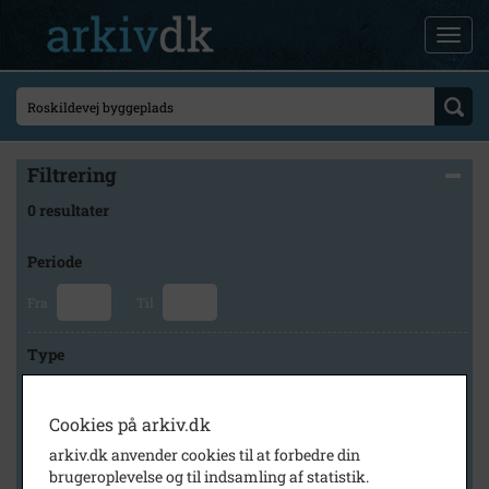
Filtrering
0 resultater
Periode
Fra
Til
Type
Cookies på arkiv.dk
Arkiv
arkiv.dk anvender cookies til at forbedre din
brugeroplevelse og til indsamling af statistik.
×
Lokalarkivet Alsønderup -Tjæreby