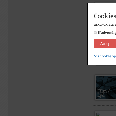
Cookies
arkiv.dk anve
Nødvendi
Accepter
Vis cookie o