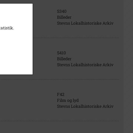
S340
Billeder
Stevns Lokalhistoriske Arkiv
atistik.
S410
Billeder
Stevns Lokalhistoriske Arkiv
F42
Film og lyd
Stevns Lokalhistoriske Arkiv