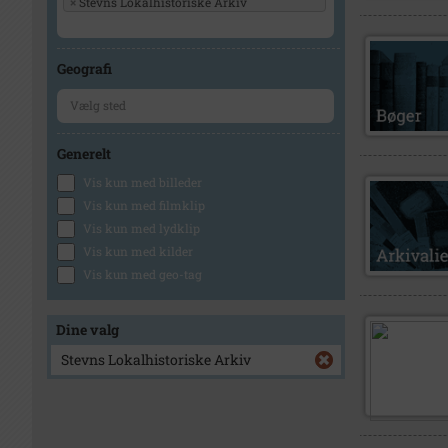
×
Stevns Lokalhistoriske Arkiv
Geografi
Generelt
Vis kun med billeder
Vis kun med filmklip
Vis kun med lydklip
Vis kun med kilder
Vis kun med geo-tag
Dine valg
Stevns Lokalhistoriske Arkiv