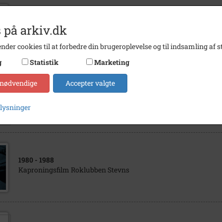
1970
- 1995
 på arkiv.dk
Roklubben Stevns
nder cookies til at forbedre din brugeroplevelse og til indsamling af st
g
Statistik
Marketing
 nødvendige
Accepter valgte
1949
- 1999
Roklubben Stevns
plysninger
1980
- 1988
Kaproningsfilm Roklubben Stevns