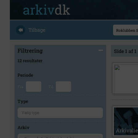
Tilbage
Filtrering
Side 1 af 1
12 resultater
Periode
Fra
Til
Type
Arkiv