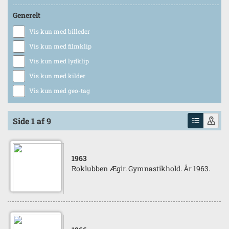
Generelt
Vis kun med billeder
Vis kun med filmklip
Vis kun med lydklip
Vis kun med kilder
Vis kun med geo-tag
Side 1 af 9
1963
Roklubben Ægir. Gymnastikhold. År 1963.