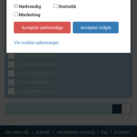
Nødvendig
Statistik
Marketing
Geografi
Accepter nødvendige
Accepter valgte
Vis cookie oplysninger
Generelt
Vis kun med billeder
Vis kun med filmklip
Vis kun med lydklip
Vis kun med kilder
Vis kun med geo-tag
om arkiv.dk
|
arkiver
|
rettigheder og brug
|
faq
|
kontakt