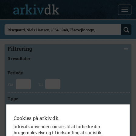
Filtrering
0 resultater
Periode
Fra
Til
Type
Cookies på arkiv.dk
Arkiv
arkiv.dk anvender cookies til at forbedre din
brugeroplevelse og til indsamling af statistik.
×
Odsherred Lokalarkiv