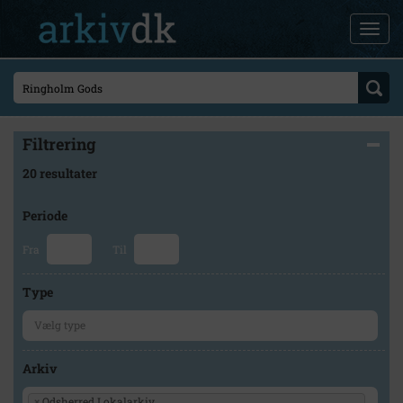
Filtrering
20 resultater
Periode
Fra
Til
Type
Arkiv
×
Odsherred Lokalarkiv