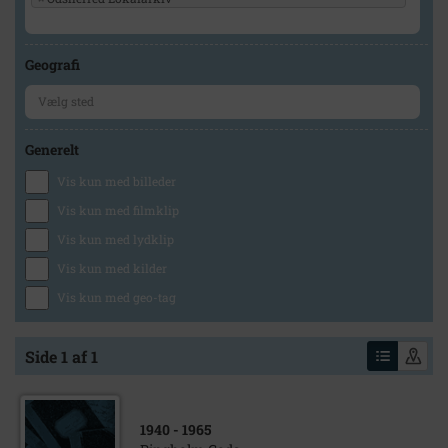
Geografi
Generelt
Vis kun med billeder
Vis kun med filmklip
Vis kun med lydklip
Vis kun med kilder
Vis kun med geo-tag
Side 1 af 1
1940
- 1965