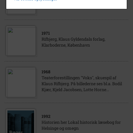
Rifbjerg, Klaus forfatter
1971
Rifbjerg, Klaus Gyldendals forlag,
Klarboderne, København
1968
Teaterforestillingen "Voks", skuespil af
Klaus Rifbjerg. På billederne ses bl.a. Bodil
Kjær, Kjeld Jacobsen, Lotte Horne...
1992
Historien her Lokal historisk læsebog for
Helsinge og omegn