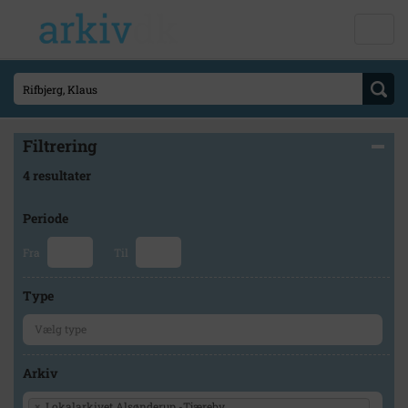
Filtrering
4 resultater
Periode
Fra
Til
Type
Arkiv
×
Lokalarkivet Alsønderup -Tjæreby