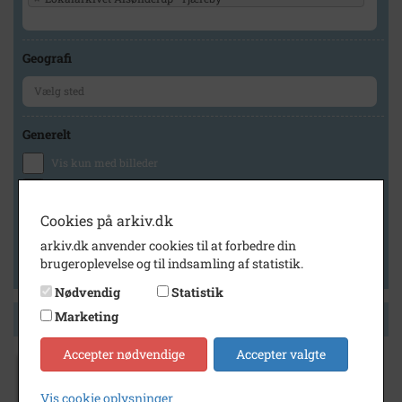
Geografi
Generelt
Vis kun med billeder
Vis kun med filmklip
Vis kun med lydklip
Cookies på arkiv.dk
Vis kun med kilder
arkiv.dk anvender cookies til at forbedre din
brugeroplevelse og til indsamling af statistik.
Vis kun med geo-tag
Nødvendig
Statistik
Marketing
Side 1 af 1
Accepter nødvendige
Accepter valgte
1984
Vis cookie oplysninger