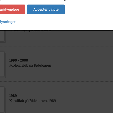
 nødvendige
Accepter valgte
plysninger
1990
- 2000
Motionsløb på Ridebanen
1990
- 2000
Motionsløb på Ridebanen
1989
Kondiløb på Ridebanen, 1989