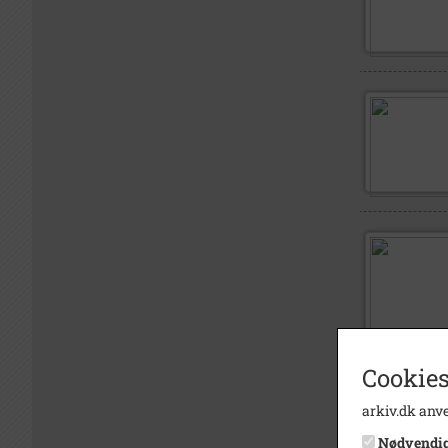
Cookies
arkiv.dk anve
Nødvendi