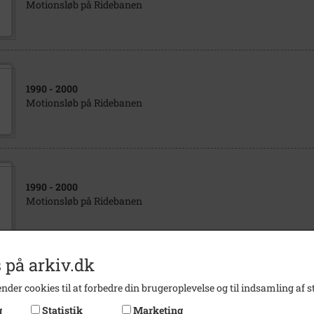
Motionsløb på Ridebanen
1990
- 2000
Motionsløb på Ridebanen
1990
- 2000
Motionsløb på Ridebanen
 på arkiv.dk
1990
- 2000
nder cookies til at forbedre din brugeroplevelse og til indsamling af st
Motionsløb på Ridebanen
g
Statistik
Marketing