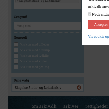
×
Slagelse Stads- og Lokalarkiv
arkiv.dk anve
Nødvendi
Geografi
Accepter
Vis cookie o
Generelt
Vis kun med billeder
Vis kun med filmklip
Vis kun med lydklip
Vis kun med kilder
Vis kun med geo-tag
Dine valg
Slagelse Stads- og Lokalarkiv
om arkiv.dk
|
arkiver
|
rettigheder