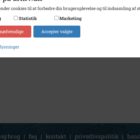
nder cookies til at forbedre din brugeroplevelse og til indsamling af st
g
Statistik
Marketing
 nødvendige
Accepter valgte
plysninger
 og brug
|
faq
|
kontakt
|
privatlivspolitik
|
hand