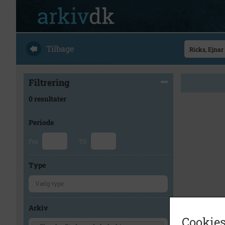
Tilbage
Filtrering
0 resultater
Periode
Fra
Til
Type
Arkiv
Cookies