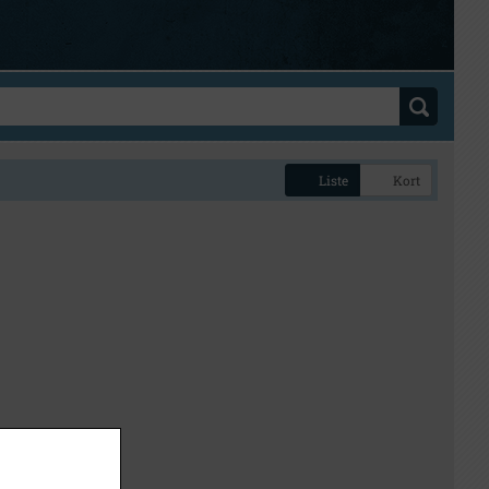
Liste
Kort