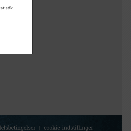
atistik.
elsbetingelser
|
cookie-indstillinger