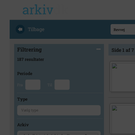
Tilbage
Filtrering
Side 1 af 7
187 resultater
Periode
Fra
Til
Type
Arkiv