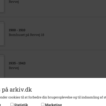
Revvej
1900
- 1910
Bomhuset på Revvej 18
1935
- 1943
Revvej
 på arkiv.dk
1880
- 1907
nder cookies til at forbedre din brugeroplevelse og til indsamling af st
Revvej
g
Statistik
Marketing