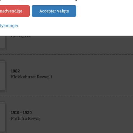
 nødvendige
Accepter valgte
plysninger
1940
Revvej 110
1982
Klokkehuset Revvej 1
1910
- 1920
Parti fra Revvej