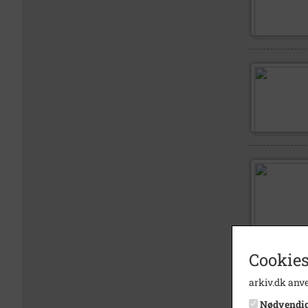
Cookies
arkiv.dk anve
Nødvendi