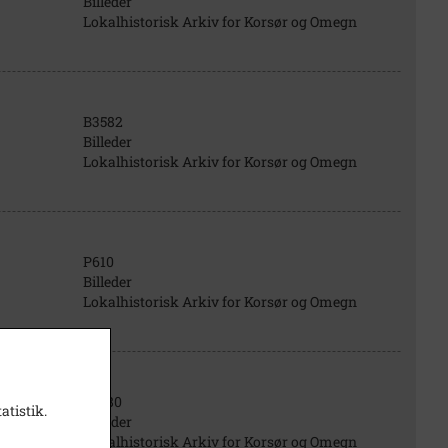
Billeder
Lokalhistorisk Arkiv for Korsør og Omegn
B3582
Billeder
Lokalhistorisk Arkiv for Korsør og Omegn
P610
Billeder
Lokalhistorisk Arkiv for Korsør og Omegn
B1380
atistik.
Billeder
Lokalhistorisk Arkiv for Korsør og Omegn