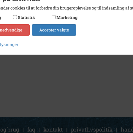
nder cookies til at forbedre din brugeroplevelse og til indsamling af st
g
Statistik
Marketing
 nødvendige
Accepter valgte
plysninger
 og brug
|
faq
|
kontakt
|
privatlivspolitik
|
hand