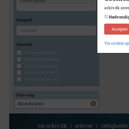
×
Skive Byarkiv
arkiv.dk anve
Nødvendi
Geografi
Accepter
Vis cookie o
Generelt
Vis kun med billeder
Vis kun med filmklip
Vis kun med lydklip
Vis kun med kilder
Vis kun med geo-tag
Dine valg
Skive Byarkiv
om arkiv.dk
|
arkiver
|
rettigheder