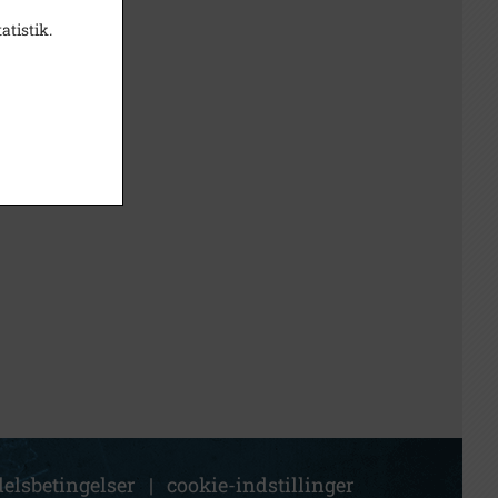
atistik.
elsbetingelser
|
cookie-indstillinger