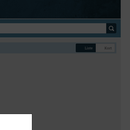
Liste
Kort