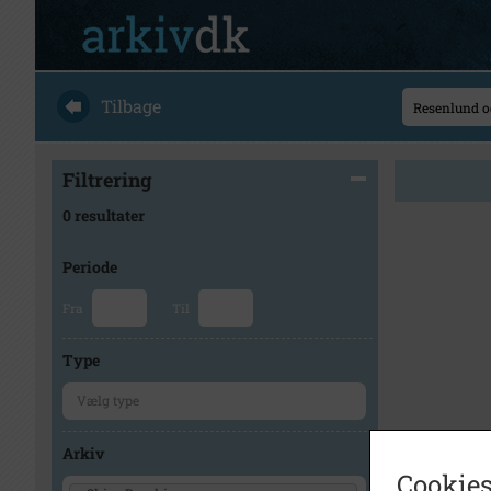
Tilbage
Filtrering
0 resultater
Periode
Fra
Til
Type
Arkiv
Cookies