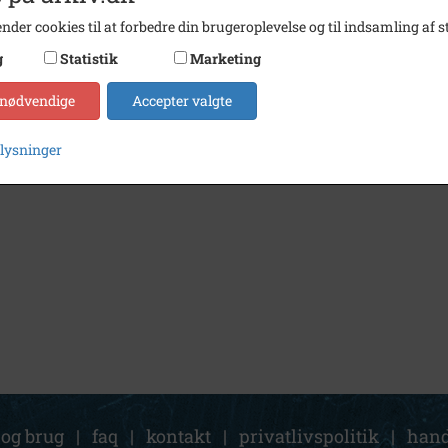
nder cookies til at forbedre din brugeroplevelse og til indsamling af st
g
Statistik
Marketing
 nødvendige
Accepter valgte
plysninger
 og brug
|
faq
|
kontakt
|
privatlivspolitik
|
hand