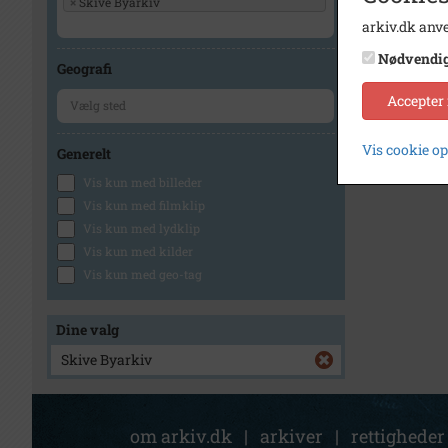
×
Skive Byarkiv
arkiv.dk anve
Nødvendi
Geografi
Accepter
Vis cookie o
Generelt
Vis kun med billeder
Vis kun med filmklip
Vis kun med lydklip
Vis kun med kilder
Vis kun med geo-tag
Dine valg
Skive Byarkiv
om arkiv.dk
|
arkiver
|
rettigheder