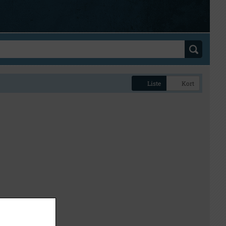
Liste
Kort