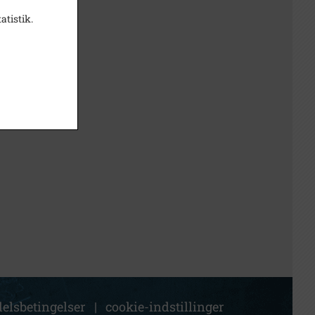
atistik.
elsbetingelser
|
cookie-indstillinger