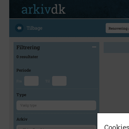
Tilbage
Filtrering
0 resultater
Periode
Fra
Til
Type
Arkiv
Cookies