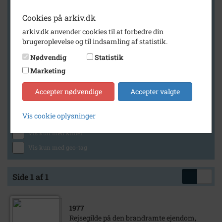
Cookies på arkiv.dk
arkiv.dk anvender cookies til at forbedre din
Geografi
brugeroplevelse og til indsamling af statistik.
Nødvendig
Statistik
Marketing
Generelt
Vis kun med billeder
Accepter nødvendige
Accepter valgte
Vis kun med filmklip
Vis cookie oplysninger
Vis kun med lydklip
Vis kun med kilder
Vis kun med geo-tag
Side 1 af 1
1977
Rejsegilde på den brandramte ejendom,