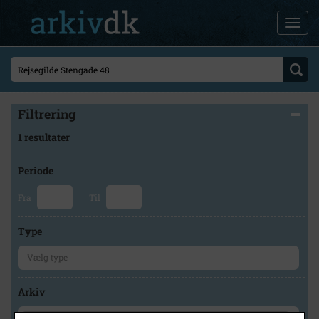
Filtrering
1 resultater
Periode
Fra
Til
Type
Arkiv
×
Lokalarkivet Alsønderup -Tjæreby