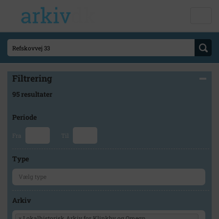
Filtrering
95 resultater
Periode
Fra
Til
Type
Arkiv
×
Lokalhistorisk Arkiv for Klinkby og Omegn