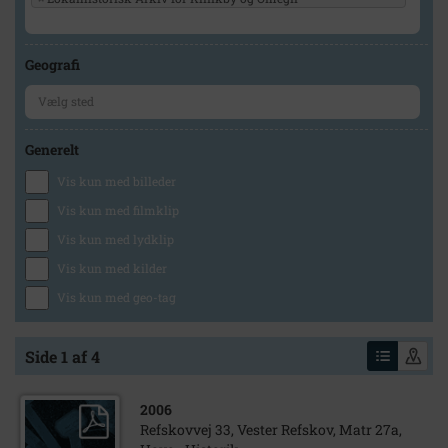
Geografi
Generelt
Vis kun med billeder
Vis kun med filmklip
Vis kun med lydklip
Vis kun med kilder
Vis kun med geo-tag
Side 1 af 4
2006
Refskovvej 33, Vester Refskov, Matr 27a,