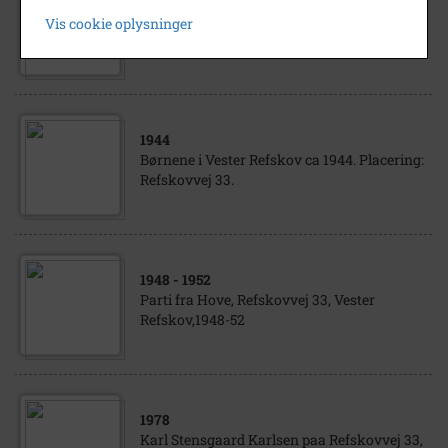
Gæster ved Else Stensgaard og Henning
Vis cookie oplysninger
Mogensens bryllupsfest 01.06.1963,
Refskovvej 33, Vester Refskov,
1944
Børnene i Vester Refskov ca 1944. Placering:
Refskovvej 33.
1948
- 1952
Parti fra Hove, Refskovvej 33, Vester
Refskov,1948-52
1978
Karl Stensgaard Karlsen paa Refskovvej 33,