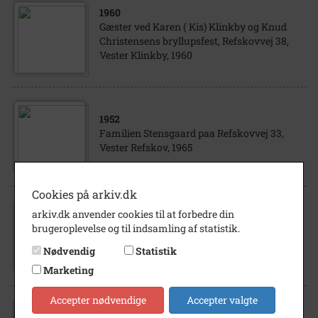
1960
Gæster ved Karen ( Kis) Klinkby og Knud
Christensens bryllupsfest, Refskovvej 38,
Vester Klinkby, 1960
1952
Familien Stensgaard paa Refskovvej 33,
Vester Refskov, 1965
Cookies på arkiv.dk
arkiv.dk anvender cookies til at forbedre din
1943
brugeroplevelse og til indsamling af statistik.
Else Stensgaard karlsen, Refskovvej 33,
Vester Refskov, 1943
Nødvendig
Statistik
Marketing
Accepter nødvendige
Accepter valgte
1963