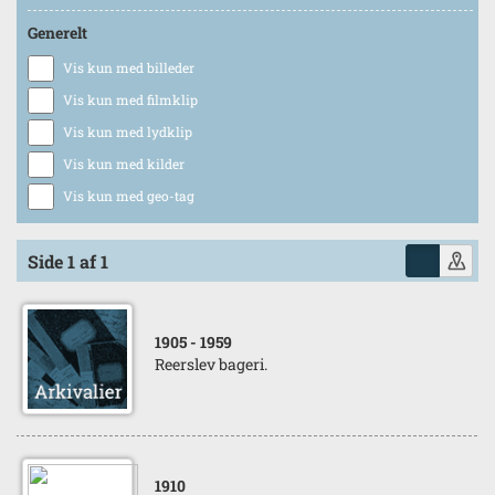
Generelt
Vis kun med billeder
Vis kun med filmklip
Vis kun med lydklip
Vis kun med kilder
Vis kun med geo-tag
Side 1 af 1
1905
- 1959
Reerslev bageri.
1910