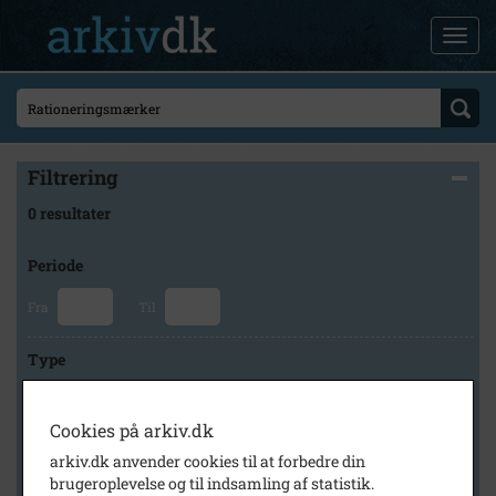
Filtrering
0 resultater
Periode
Fra
Til
Type
Cookies på arkiv.dk
Arkiv
arkiv.dk anvender cookies til at forbedre din
brugeroplevelse og til indsamling af statistik.
×
Holbæk-Arkiverne / Tølløse Lokalarkiv