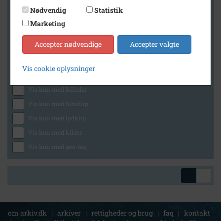
Nødvendig
Statistik
Marketing
Geografi
Accepter nødvendige
Accepter valgte
Vis cookie oplysninger
Generelt
Vis kun med billeder
Vis kun med filmklip
Vis kun med lydklip
Vis kun med kilder
Vis kun med geo-tag
om arkiv.dk
|
arkiver
|
rettigheder og brug
|
faq
|
kontakt