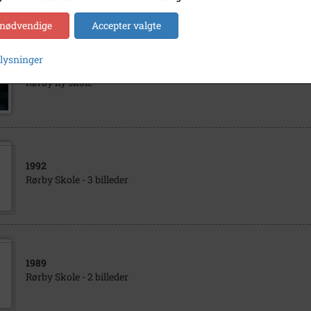
 nødvendige
Accepter valgte
plysninger
1940
- 1990
Rørby ny skole
1992
Rørby Skole - 3 billeder
1989
Rørby Skole - 2 billeder