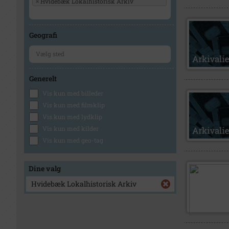
×
Hvidebæk Lokalhistorisk Arkiv
Geografi
Generelt
Vis kun med billeder
Vis kun med filmklip
Vis kun med lydklip
Vis kun med kilder
Vis kun med geo-tag
Dine valg
Hvidebæk Lokalhistorisk Arkiv