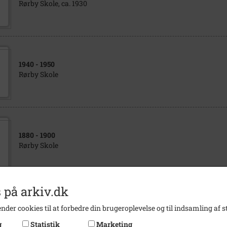
Rørby Skole, ca. 1930
1940
- 1950
Rørby Skole
1880
- 1900
Rørby Skole
 på arkiv.dk
1940
- 1990
nder cookies til at forbedre din brugeroplevelse og til indsamling af st
Rørby Gl. skole
g
Statistik
Marketing