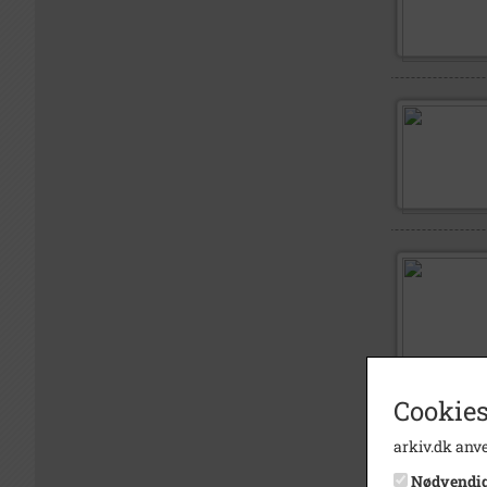
Cookies
arkiv.dk anve
Nødvendi