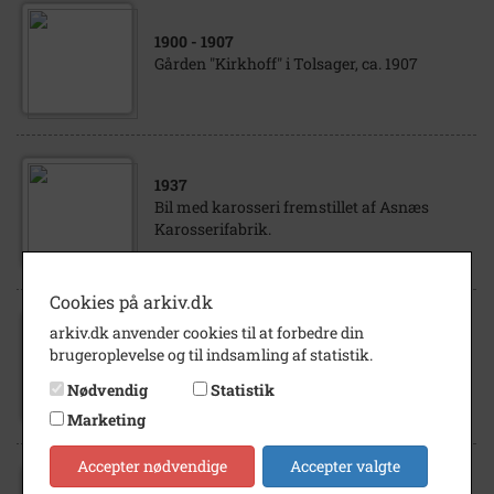
1900
- 1907
Gården "Kirkhoff" i Tolsager, ca. 1907
1937
Bil med karosseri fremstillet af Asnæs
Karosserifabrik.
Cookies på arkiv.dk
arkiv.dk anvender cookies til at forbedre din
1983
brugeroplevelse og til indsamling af statistik.
Udsigt mod Tolsager fra Asnæs - 1983
Nødvendig
Statistik
Marketing
Accepter nødvendige
Accepter valgte
1992