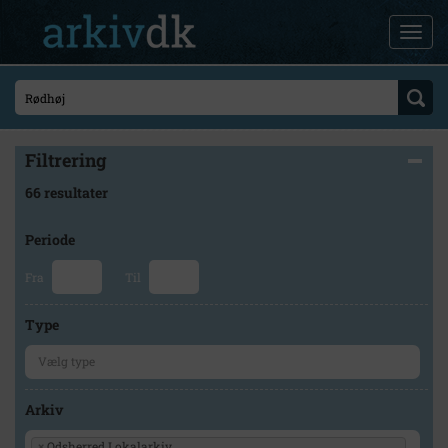
Filtrering
66 resultater
Periode
Fra
Til
Type
Arkiv
×
Odsherred Lokalarkiv