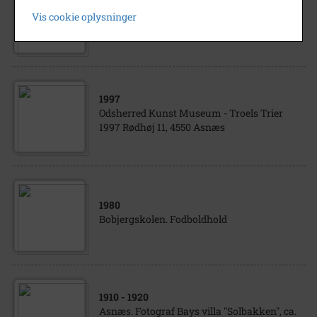
Miljø-Patrulje bilen for "Hvide hus", Rødhøj,
Vis cookie oplysninger
4550 Asnæs
1997
Odsherred Kunst Museum - Troels Trier
1997 Rødhøj 11, 4550 Asnæs
1980
Bobjergskolen. Fodboldhold
1910
- 1920
Asnæs. Fotograf Bays villa "Solbakken", ca.