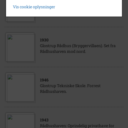
Rådhushaven: Glostrup Bryggeris
Vis cookie oplysninger
tårnbygning med tårnuret.
1930
Glostrup Rådhus (Bryggervillaen). Set fra
Rådhushaven mod nord.
1946
Glostrup Tekniske Skole. Forrest
Rådhushaven.
1943
Rådhushaven: Oprindelig privathave for