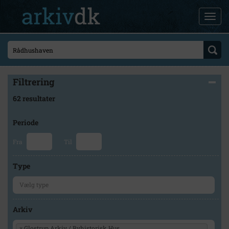
Filtrering
62 resultater
Periode
Fra
Til
Type
Arkiv
×
Glostrup Arkiv / Byhistorisk Hus