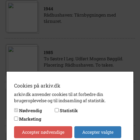
1944
Rådhushaven: Tårnbygningen med
tårnuret.
1985
To Søstre I Leg. Udført Mogens Bøggild.
Placering: Rådhushaven. To takes.
Cookies på arkiv.dk
arkiv.dk anvender cookies til at forbedre din
1940
brugeroplevelse og til indsamling af statistik.
Rådhushaven. Med tårnbygning og tårnur.
Nødvendig
Statistik
Marketing
Accepter nødvendige
Accepter valgte
1943