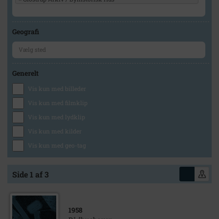
Geografi
Generelt
Vis kun med billeder
Vis kun med filmklip
Vis kun med lydklip
Vis kun med kilder
Vis kun med geo-tag
Side 1 af 3
1958