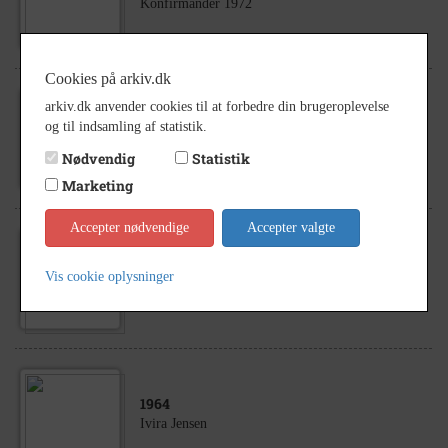
Konfirmander 1972
Cookies på arkiv.dk
arkiv.dk anvender cookies til at forbedre din brugeroplevelse
1910
- 9999
og til indsamling af statistik.
Øster Vejrupvej 4
Nødvendig
Statistik
Marketing
Accepter nødvendige
Accepter valgte
1976
Vis cookie oplysninger
Konfirmander 1976
1964
Ivira Jensen