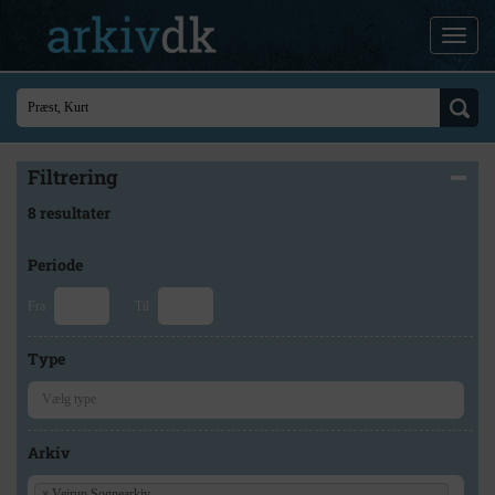
Filtrering
8 resultater
Periode
Fra
Til
Type
Arkiv
×
Vejrup Sognearkiv