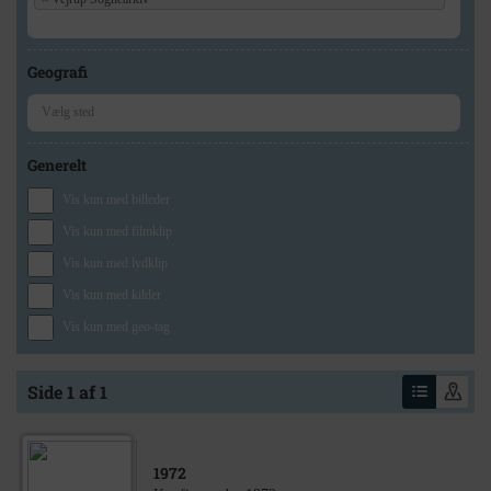
Geografi
Generelt
Vis kun med billeder
Vis kun med filmklip
Vis kun med lydklip
Vis kun med kilder
Vis kun med geo-tag
Side 1 af 1
1972